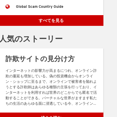
Global Scam Country Guide
すべてを見る
人気のストーリー
詐欺サイトの見分け方
インターネットの影響力が高まるにつれ、オンライン詐
欺の蔓延も増加している。偽の投資機会からオンライ
ン・ショップに至るまで、オンラインで被害者を陥れよ
うとする詐欺師はあらゆる種類の主張を行っており、イ
ンターネットを利用すれば世界のどこからでも匿名で活
動することができる。バーチャルな世界がますます私た
ちの生活のあらゆる面に浸透している今、オンライン詐
欺を見分ける能力は重要なスキルです。以下のヒント
は、ウェブサイトが詐欺であることを示すサインを見分