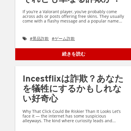
If you’re a Valorant player, you’ve probably come
across ads or posts offering free skins. They usually
come with a flashy message and a popular name...
#
景品詐欺
#
ゲーム詐欺
続きを読む
Incestflixは詐欺？あなた
を犠牲にするかもしれな
い好奇心
Why That Click Could Be Riskier Than It Looks Let’s
face it — the internet has some suspicious
alleyways. The kind where curiosity leads and...