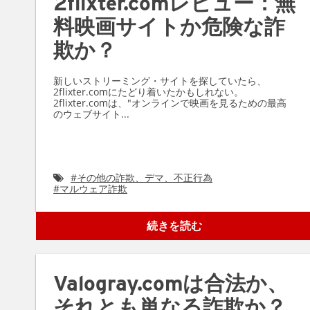
2flixter.comレビュー：無
料映画サイトか危険な詐
欺か？
新しいストリーミング・サイトを探していたら、
2flixter.comにたどり着いたかもしれない。
2flixter.comは、"オンラインで映画を見るための最高
のウェブサイト...
#
その他の詐欺、デマ、不正行為
#
マルウェア詐欺
続きを読む
Valogray.comは合法か、
それとも単なる詐欺か？