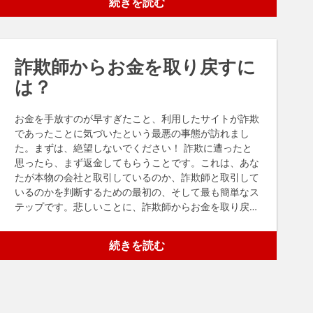
続きを読む
けるのに役立ちます。 常識真実にしては良すぎる オン
ラインで商品を探すとき、お買い得な商品はとても魅力
的です。グッチのバッグや新しいiPhoneが半額？その
ような取引をしたいと思わない人はいないでしょう。詐
詐欺師からお金を取り戻すに
欺師もこのことを知っていて、その事実を利用しようと
する。 オンライン取引があまりに良さそうに見えた
は？
ら、よく考えてダブルチェックすること。最も簡単な方
法は、競合サイト（信頼できるサイト）で同じ商品をチ
お金を手放すのが早すぎたこと、利用したサイトが詐欺
ェックすることです。価格の差が大きい場合は、ウェブ
であったことに気づいたという最悪の事態が訪れまし
サイトの他の部分を再確認した方が良いかもしれませ
た。まずは、絶望しないでください！ 詐欺に遭ったと
ん。 ソーシャルメディアリンクをチェックする 昨今、
思ったら、まず返金してもらうことです。これは、あな
ソーシャルメディアはeコマース・ビジネスの中核であ
たが本物の会社と取引しているのか、詐欺師と取引して
り、消費者はオンライン・ショップがソーシャルメディ
いるのかを判断するための最初の、そして最も簡単なス
ア上で存在感を示すことを期待している。詐欺師はこの
テップです。悲しいことに、詐欺師からお金を取り戻す
ことを知っており、ソーシャルメディアサイトのロゴを
のは、ただ頼むほど簡単ではありません。 本当に詐欺
ウェブサイトに挿入することがよくある。表面的な部分
師を相手にしている場合、お金を取り戻す手順（および
だけを見てみると、この機能が機能していないことがよ
続きを読む
可能性）は、使用した支払い方法によって異なります。
くある。 ソーシャルボタンは、ウェブサイトのホーム
ペイパル デビットカード/クレジットカード 銀行振込
ページや空のプロフィール、あるいはどこにもつながら
電信送金 グーグルペイ ビットコイン ペイパル PayPal
ないかもしれない。詐欺師は、偽サイト専用のフェイス
を利用した場合、詐欺にあった場合にお金を取り戻せる
ブック、ツイッター、インスタグラムを実際に設置する
可能性が高い。PayPalのウェブサイトでは、購入から