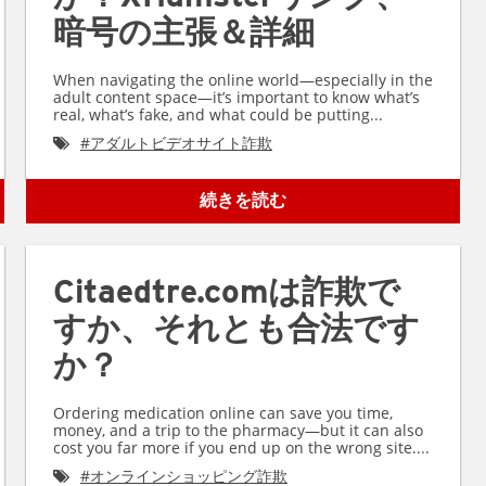
暗号の主張＆詳細
When navigating the online world—especially in the
adult content space—it’s important to know what’s
real, what’s fake, and what could be putting...
#
アダルトビデオサイト詐欺
続きを読む
Citaedtre.comは詐欺で
すか、それとも合法です
か？
Ordering medication online can save you time,
money, and a trip to the pharmacy—but it can also
cost you far more if you end up on the wrong site....
#
オンラインショッピング詐欺