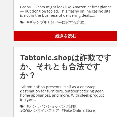
Gacor668.com might look like Amazon at first glance
— but don’t be fooled. This flashy online casino site
is not in the business of delivering deals....
#
ギャンブルと賭け事に関する詐欺
続きを読む
Tabtonic.shopは詐欺です
か、それとも合法です
か？
Tabtonic.shop presents itself as a one-stop
destination for furniture, outdoor catering gear,
home appliances, and more. With sleek product
images...
#
オンラインショッピング詐欺
#
偽物オンラインストア
#
Fake Online Store