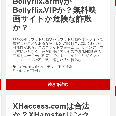
Bollyflix.armyか
Bollyflix.VIPか？無料映
画サイトか危険な詐欺
か？
無料のボリウッド映画やハリウッド映画をオンラインで
検索したことがあるなら、Bollyflix.armyに出くわした
可能性がある。このプラットフォームは、サインアップ
も支払いもなく、ただ即座にアクセスできるHD映画の
宝庫をユーザーに約束している。しかし、リダイレク
ト、ドメインの不一致、怪しい広告行為な...
#
その他の詐欺、デマ、不正行為
#
マルウェア詐欺
続きを読む
XHaccess.comは合法
か？XHamsterリンク、