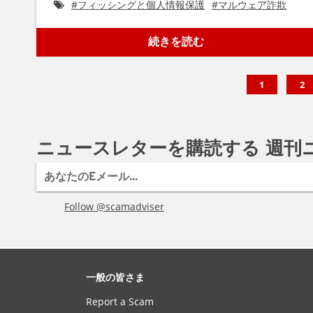
#
フィッシングと個人情報保護
#
マルウェア詐欺
続きを読む
1
2
ニュースレターを購読する 週刊
Follow @scamadviser
一般の皆さま
Report a Scam