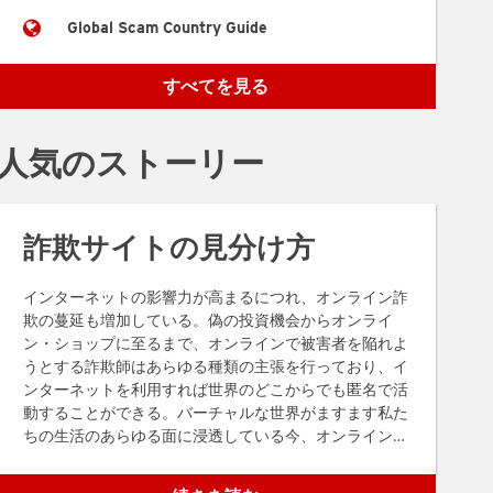
Global Scam Country Guide
すべてを見る
人気のストーリー
詐欺サイトの見分け方
インターネットの影響力が高まるにつれ、オンライン詐
欺の蔓延も増加している。偽の投資機会からオンライ
ン・ショップに至るまで、オンラインで被害者を陥れよ
うとする詐欺師はあらゆる種類の主張を行っており、イ
ンターネットを利用すれば世界のどこからでも匿名で活
動することができる。バーチャルな世界がますます私た
ちの生活のあらゆる面に浸透している今、オンライン詐
欺を見分ける能力は重要なスキルです。以下のヒント
は、ウェブサイトが詐欺であることを示すサインを見分