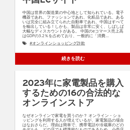
中国は世界の製造業の中心地として知られている。電子
機器であれ、ファッションであれ、化粧品であれ、ある
いは完全に組み立てられた自動車であれ、中国はすべて
を輸出している！しかも、製品は非常に安く、しばしば
大幅なディスカウントがある。 中国のeコマース売上高
はGDPの3.2％を占めており、一般的に「消費...
#
オンラインショッピング詐欺
続きを読む
2023年に家電製品を購入
するための16の合法的な
オンラインストア
なぜオンラインで家電を買うのか？ オンライン・ショ
ッピングを利用する人が増えているが、家電製品の場合
はなおさらだ。理由は簡単で、携帯電話や冷蔵庫のどの
モデルも、どの店でも標準的なものであるため、小売店