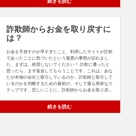
続きを読む
けるのに役立ちます。 常識真実にしては良すぎる オン
ラインで商品を探すとき、お買い得な商品はとても魅力
的です。グッチのバッグや新しいiPhoneが半額？その
ような取引をしたいと思わない人はいないでしょう。詐
詐欺師からお金を取り戻すに
欺師もこのことを知っていて、その事実を利用しようと
する。 オンライン取引があまりに良さそうに見えた
は？
ら、よく考えてダブルチェックすること。最も簡単な方
法は、競合サイト（信頼できるサイト）で同じ商品をチ
お金を手放すのが早すぎたこと、利用したサイトが詐欺
ェックすることです。価格の差が大きい場合は、ウェブ
であったことに気づいたという最悪の事態が訪れまし
サイトの他の部分を再確認した方が良いかもしれませ
た。まずは、絶望しないでください！ 詐欺に遭ったと
ん。 ソーシャルメディアリンクをチェックする 昨今、
思ったら、まず返金してもらうことです。これは、あな
ソーシャルメディアはeコマース・ビジネスの中核であ
たが本物の会社と取引しているのか、詐欺師と取引して
り、消費者はオンライン・ショップがソーシャルメディ
いるのかを判断するための最初の、そして最も簡単なス
ア上で存在感を示すことを期待している。詐欺師はこの
テップです。悲しいことに、詐欺師からお金を取り戻す
ことを知っており、ソーシャルメディアサイトのロゴを
のは、ただ頼むほど簡単ではありません。 本当に詐欺
ウェブサイトに挿入することがよくある。表面的な部分
師を相手にしている場合、お金を取り戻す手順（および
だけを見てみると、この機能が機能していないことがよ
続きを読む
可能性）は、使用した支払い方法によって異なります。
くある。 ソーシャルボタンは、ウェブサイトのホーム
ペイパル デビットカード/クレジットカード 銀行振込
ページや空のプロフィール、あるいはどこにもつながら
電信送金 グーグルペイ ビットコイン ペイパル PayPal
ないかもしれない。詐欺師は、偽サイト専用のフェイス
を利用した場合、詐欺にあった場合にお金を取り戻せる
ブック、ツイッター、インスタグラムを実際に設置する
可能性が高い。PayPalのウェブサイトでは、購入から