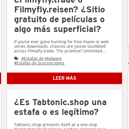
Filmyfly.reisen? ¿Sitio
gratuito de películas o
algo más superficial?
If you’ve ever gone hunting for free movie or web
series downloads, chances are you’ve stumbled
across Filmyfly.trade. The promise? Unlimited...
#
Estafas de Malware
#
Estafas de Suscripciones
LEER MÁS
¿Es Tabtonic.shop una
estafa o es legítimo?
Tabtonic.shop presents itself as a one-stop