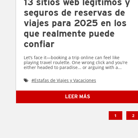
13 sitios web legítimos y
seguros de reservas de
viajes para 2025 en los
que realmente puede
confiar
Let’s face it—booking a trip online can feel like
playing travel roulette. One wrong click and you’re
either headed to paradise... or arguing with a...
#
Estafas de Viajes y Vacaciones
LEER MÁS
1
2