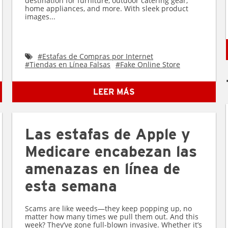
destination for furniture, outdoor catering gear,
home appliances, and more. With sleek product
images...
#
Estafas de Compras por Internet
#
Tiendas en Línea Falsas
#
Fake Online Store
LEER MÁS
Las estafas de Apple y
Medicare encabezan las
amenazas en línea de
esta semana
Scams are like weeds—they keep popping up, no
matter how many times we pull them out. And this
week? They’ve gone full-blown invasive. Whether it’s