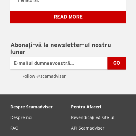
nenatural.
READ MORE
Abonați-vă la newsletter-ul nostru
lunar
GO
Follow @scamadviser
Despre Scamadviser
Pentru Afaceri
Despre noi
Revendicați-vă site-ul
FAQ
API Scamadviser