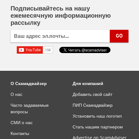
имеете дело с мошенниками, процедура (и шанс)
Подписывайтесь на нашу
возврата денег зависит от способа оплаты,
ежемесячную информационную
который вы использовали. PayPal Дебетовая
рассылку
карта/кредитная карта Банковский перевод
Банковский перевод Google Pay Биткоин PayPal
Если вы использовали PayPal, у вас есть все
GO
шансы вернуть свои деньги, если вас обманули.
На их сайте вы можете подать спор в течение
180 календарных дней после покупки. Условия
для подачи спора: Самая простая ситуация - вы
заказали товар в интернет-магазине, а он не
пришел. В этом случае PayPal заявляет
следующее: "Если ваш заказ так и не пришел, а
О Скамадвайзер
Для компаний
продавец не может предоставить доказательства
отправки или доставки, вы получите полный
О нас
Добавить свой сайт
возврат денег. Это так просто". Мошенник
Часто задаваемые
ПИП Скамадвайзер
отправил вам совершенно другой товар.
вопросы
Например, вы заказали PlayStation 4, но вместо
Установить наш логотип
нее получили только контроллер Playstation.
СМИ о нас
Состояние товара было искажено на странице
Стать нашим партнером
товара. Например, товар был заявлен как
Контакты
Advertise on ScamAdviser