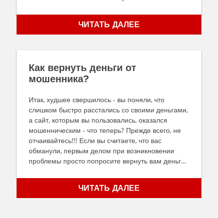
ЧИТАТЬ ДАЛЕЕ
Как вернуть деньги от
мошенника?
Итак, худшее свершилось - вы поняли, что
слишком быстро расстались со своими деньгами,
а сайт, которым вы пользовались, оказался
мошенническим - что теперь? Прежде всего, не
отчаивайтесь!!! Если вы считаете, что вас
обманули, первым делом при возникновении
проблемы просто попросите вернуть вам деньги.
Это первый и самый простой шаг, позволяющий
определить, имеете ли вы дело с настоящей
ЧИТАТЬ ДАЛЕЕ
компанией или мошенниками. К сожалению,
вернуть деньги мошенникам не так просто, как
просто попросить. Если вы действительно